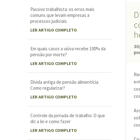
Passivo trabalhista: os erros mais
D
comuns que levam empresas a
processos judiciais
c
LER ARTIGO COMPLETO
h
30
Em quais casos a viúva recebe 100% da
por
pensão por morte?
LER ARTIGO COMPLETO
Re
en
Dívida antiga de pensão alimentícia:
Como regularizar?
co
co
LER ARTIGO COMPLETO
As
Controle da jornada de trabalho: O que
so
diz a lei e como fazer
co
LER ARTIGO COMPLETO
Co