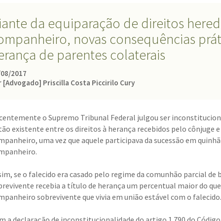
iante da equiparação de direitos heredi
ompanheiro, novas consequências prát
erança de parentes colaterais
/08/2017
 [Advogado] Priscilla Costa Piccirilo Cury
centemente o Supremo Tribunal Federal julgou ser inconstitucion
tão existente entre os direitos à herança recebidos pelo cônjuge e
mpanheiro, uma vez que aquele participava da sucessão em quinhã
mpanheiro.
sim, se o falecido era casado pelo regime da comunhão parcial de 
brevivente recebia a título de herança um percentual maior do que
mpanheiro sobrevivente que vivia em união estável com o falecido
m a declaração de inconstitucionalidade do artigo 1.790 do Código