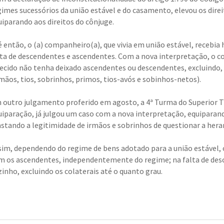
gimes sucessórios da união estável e do casamento, elevou os dire
uiparando aos direitos do cônjuge.
é então, o (a) companheiro(a), que vivia em união estável, recebia
lta de descendentes e ascendentes. Com a nova interpretação, o co
lecido não tenha deixado ascendentes ou descendentes, excluindo, 
rmãos, tios, sobrinhos, primos, tios-avós e sobinhos-netos).
 outro julgamento proferido em agosto, a 4ª Turma do Superior T
uiparação, já julgou um caso com a nova interpretação, equiparan
astando a legitimidade de irmãos e sobrinhos de questionar a hera
sim, dependendo do regime de bens adotado para a união estável,
m os ascendentes, independentemente do regime; na falta de desc
zinho, excluindo os colaterais até o quanto grau.