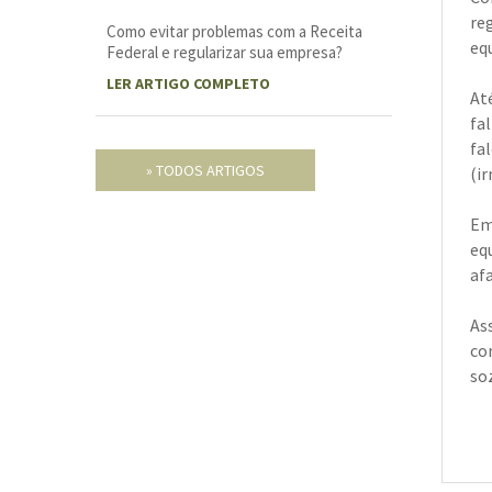
re
Como evitar problemas com a Receita
eq
Federal e regularizar sua empresa?
LER ARTIGO COMPLETO
At
fa
fa
» TODOS ARTIGOS
(i
Em
eq
af
As
co
so