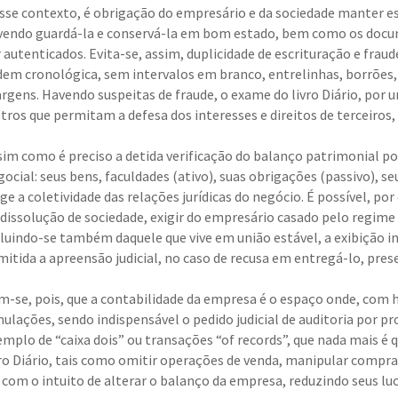
sse contexto, é obrigação do empresário e da sociedade manter esc
vendo guardá-la e conservá-la em bom estado, bem como os docum
r autenticados. Evita-se, assim, duplicidade de escrituração e frau
dem cronológica, sem intervalos em branco, entrelinhas, borrões,
rgens. Havendo suspeitas de fraude, o exame do livro Diário, por 
stros que permitam a defesa dos interesses e direitos de terceiros,
sim como é preciso a detida verificação do balanço patrimonial po
ocial: seus bens, faculdades (ativo), suas obrigações (passivo), seu
ige a coletividade das relações jurídicas do negócio. É possível, po
 dissolução de sociedade, exigir do empresário casado pelo regime
cluindo-se também daquele que vive em união estável, a exibição i
mitida a apreensão judicial, no caso de recusa em entregá-lo, pres
m-se, pois, que a contabilidade da empresa é o espaço onde, com 
mulações, sendo indispensável o pedido judicial de auditoria por pr
emplo de “caixa dois” ou transações “of records”, que nada mais é
vro Diário, tais como omitir operações de venda, manipular compr
, com o intuito de alterar o balanço da empresa, reduzindo seus lu