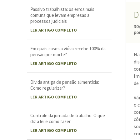
Passivo trabalhista: os erros mais
D
comuns que levam empresas a
processos judiciais
30
LER ARTIGO COMPLETO
por
Em quais casos a viúva recebe 100% da
Nã
pensão por morte?
di
LER ARTIGO COMPLETO
co
Im
Dívida antiga de pensão alimentícia:
de
Como regularizar?
LER ARTIGO COMPLETO
Vá
o 
co
Controle da jornada de trabalho: O que
cô
diz a lei e como fazer
so
LER ARTIGO COMPLETO
co