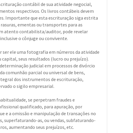
rituração contábil de sua atividade negocial,
entos respectivos. Os livros contábeis devem
des. Importante que esta escrituração siga estrita
 rasuras, ementas ou transportes para as
um atento contabilista/auditor, pode revelar
 inclusive o cônjuge ou convivente.
r ser ele uma fotografia em números da atividade
 capital, seus resultados (lucro ou prejuízo).
r determinação judicial em processos de divórcio
 da comunhão parcial ou universal de bens,
ntegral dos instrumentos de escrituração,
ervado o sigilo empresarial.
habitualidade, se perpetram fraudes e
ofissional qualificado, para apuração, por
 que e a omissão e manipulação de transações no
as, superfaturando-as, ou vendas, subfaturando-
cros, aumentando seus prejuízos, etc.