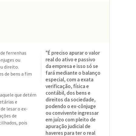
"É preciso apurar o valor
 de ferrenhas
real do ativo e passivo
ônjuges ou
da empresa e isso só se
u direito.
fará mediante o balanço
es de bens a fim
especial, com a exata
verificação, física e
contábil, dos bens e
 daquele que detém
direitos da sociedade,
etárias e
podendo o ex-cônjuge
e lesar o ex-
ou convivente ingressar
ações de
em juízo com pleito de
tilhados, pois
apuração judicial de
haveres para ter o real