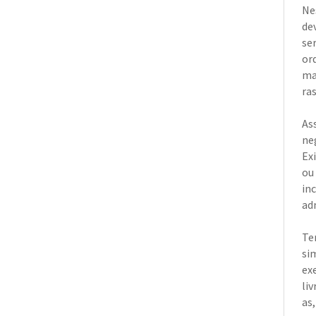
Ne
de
se
or
ma
ra
As
neg
Ex
ou
in
ad
Te
si
ex
li
as