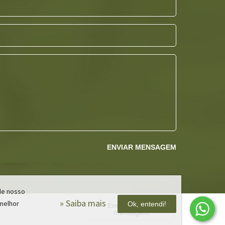
ENVIAR MENSAGEM
 de nosso
» Saiba mais
 melhor
Ok, entendi!
Envie-nos uma
mensagem