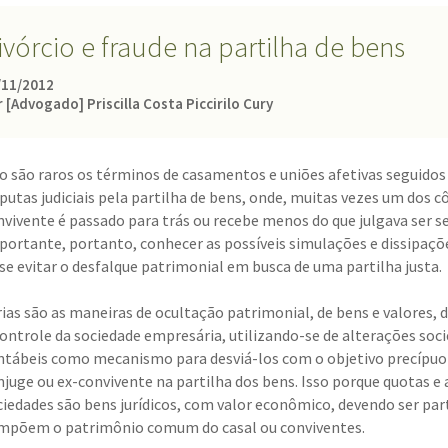
ivórcio e fraude na partilha de bens
/11/2012
 [Advogado] Priscilla Costa Piccirilo Cury
o são raros os términos de casamentos e uniões afetivas seguidos
sputas judiciais pela partilha de bens, onde, muitas vezes um dos c
nvivente é passado para trás ou recebe menos do que julgava ser se
portante, portanto, conhecer as possíveis simulações e dissipaçõ
 se evitar o desfalque patrimonial em busca de uma partilha justa.
rias são as maneiras de ocultação patrimonial, de bens e valores,
controle da sociedade empresária, utilizando-se de alterações soci
ntábeis como mecanismo para desviá-los com o objetivo precípuo d
njuge ou ex-convivente na partilha dos bens. Isso porque quotas e 
ciedades são bens jurídicos, com valor econômico, devendo ser par
mpõem o patrimônio comum do casal ou conviventes.