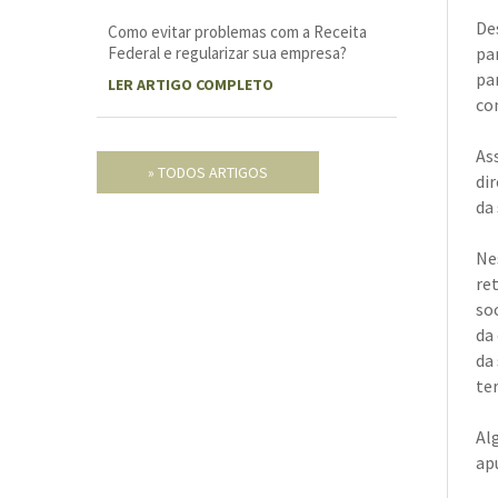
De
Como evitar problemas com a Receita
Federal e regularizar sua empresa?
pa
pa
LER ARTIGO COMPLETO
co
As
» TODOS ARTIGOS
dir
da
Ne
re
so
da 
da
ter
Al
ap