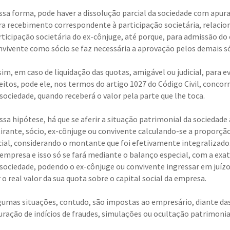
ssa forma, pode haver a dissolução parcial da sociedade com apur
ra recebimento correspondente à participação societária, relaci
rticipação societária do ex-cônjuge, até porque, para admissão do
nvivente como sócio se faz necessária a aprovação pelos demais s
sim, em caso de liquidação das quotas, amigável ou judicial, para e
eitos, pode ele, nos termos do artigo 1027 do Código Civil, concorre
 sociedade, quando receberá o valor pela parte que lhe toca.
ssa hipótese, há que se aferir a situação patrimonial da sociedade 
tirante, sócio, ex-cônjuge ou convivente calculando-se a proporçã
cial, considerando o montante que foi efetivamente integralizado. É
empresa e isso só se fará mediante o balanço especial, com a exata 
 sociedade, podendo o ex-cônjuge ou convivente ingressar em juízo
 o real valor da sua quota sobre o capital social da empresa.
gumas situações, contudo, são impostas ao empresário, diante das
uração de indícios de fraudes, simulações ou ocultação patrimoni