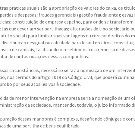
ras práticas usuais são a apropriação de valores do caixa, de títul
 perdas e despesas; fraudes gerenciais (gestão fraudulenta); esva
ctícias; constituição de empresa espelho, para onde se transferem
otas que deveriam ser partilhadas; alterações de tipo societário 
tatuto social) para limitar suas vantagens ou cercear direitos do m
 distribuição desigual ou calculada para lesar terceiros; constitu
ânsito de capitais, facilitando o recebimento e a remessa de divis
tular de quotas ou ações dessas companhias.
ssas circunstâncias, necessário se faz a nomeação de um interve
cio, nos termos do artigo 1019 do Código Civil, que poderá culmin
probo por seus atos lesivos à sociedade.
dida de menor intervenção na empresa seria a nomeação de um obse
ministração da sociedade, mantendo, todavia, o juízo informado da
apuração dessas manobras é complexa, desafiando cônjuges e conv
sca de uma partilha de bens equilibrada.