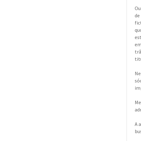
Out
de
fi
qu
es
em
tr
ti
Ne
só
im
Me
ad
A 
bu