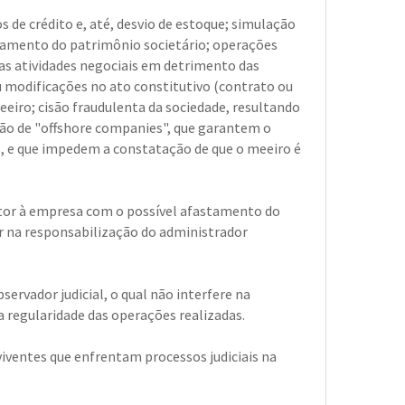
os de crédito e, até, desvio de estoque; simulação
ziamento do patrimônio societário; operações
 as atividades negociais em detrimento das
ou modificações no ato constitutivo (contrato ou
eeiro; cisão fraudulenta da sociedade, resultando
ição de "offshore companies", que garantem o
as, e que impedem a constatação de que o meeiro é
ntor à empresa com o possível afastamento do
ar na responsabilização do administrador
rvador judicial, o qual não interfere na
 regularidade das operações realizadas.
iventes que enfrentam processos judiciais na