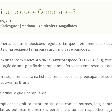
final, o que é Compliance?
/05/2018
r [Advogado] Mariana Liza Nicoletti Magalhães
úmeras são as imposições regulatórias que o empreendedor dev
sta uma pequena falha para surgir multas e punições.
ém disso, com o advento da Lei Anticorrupção (Lei 12.846/13), tor
licação de uma gestão de compliance efetiva nas empresas que at
m isso, o tema está na lista de temas que mais preocupam os sóci
cutivos no Brasil.
s afinal, o que é compliance?
mpliance significa estar em sintonia com as normas, leis, contr
das as políticas e diretrizes pertinentes ao seu respectivo neg