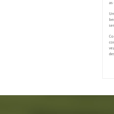
as
Um
be
se
Co
co
ve
de