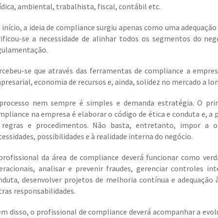
ídica, ambiental, trabalhista, fiscal, contábil etc.
 início, a ideia de compliance surgiu apenas como uma adequação
rificou-se a necessidade de alinhar todos os segmentos do ne
gulamentação.
rcebeu-se que através das ferramentas de compliance a empresa
presarial, economia de recursos e, ainda, solidez no mercado a lo
processo nem sempre é simples e demanda estratégia. O pri
mpliance na empresa é elaborar o código de ética e conduta e, a p
 regras e procedimentos. Não basta, entretanto, impor a ob
cessidades, possibilidades e à realidade interna do negócio.
profissional da área de compliance deverá funcionar como verdad
eracionais, analisar e prevenir fraudes, gerenciar controles i
nduta, desenvolver projetos de melhoria contínua e adequação às
tras responsabilidades.
ém disso, o profissional de compliance deverá acompanhar a evoluçã