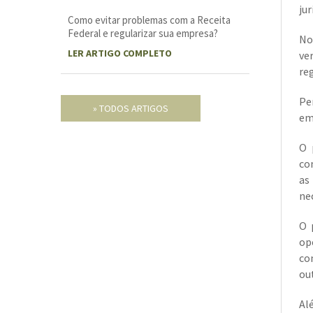
jur
Como evitar problemas com a Receita
Federal e regularizar sua empresa?
No
LER ARTIGO COMPLETO
ve
re
Pe
» TODOS ARTIGOS
em
O 
co
as
ne
O 
op
co
ou
Al