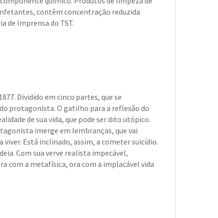
mo componente químico. Produtos de limpeza de
infetantes, contêm concentração reduzida
ia de Imprensa do TST.
77. Dividido em cinco partes, que se
o protagonista. O gatilho para a reflexão do
dade de sua vida, que pode ser dito utópico.
rotagonista imerge em lembranças, que vai
 viver. Está inclinado, assim, a cometer suicídio.
eia. Com sua verve realista impecável,
ora com a metafísica, ora com a implacável vida