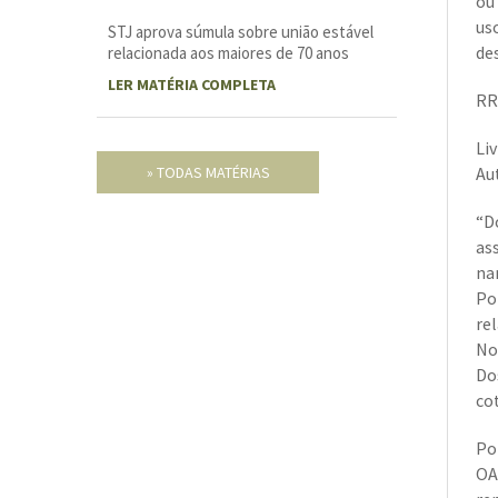
ou
us
STJ aprova súmula sobre união estável
de
relacionada aos maiores de 70 anos
LER MATÉRIA COMPLETA
RR
Li
» TODAS MATÉRIAS
Au
“D
as
na
Po
rel
No
Do
cot
Po
OA