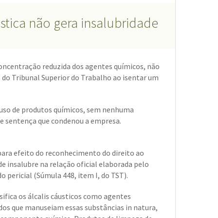
tica não gera insalubridade
oncentração reduzida dos agentes químicos, não
ma do Tribunal Superior do Trabalho ao isentar um
 o uso de produtos químicos, sem nenhuma
ve sentença que condenou a empresa.
 para efeito do reconhecimento do direito ao
ade insalubre na relação oficial elaborada pelo
 pericial (Súmula 448, item I, do TST).
ifica os álcalis cáusticos como agentes
dos que manuseiam essas substâncias in natura,