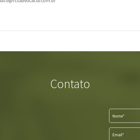
nato@fcsadvocacia.com.br
Contato
Nome*
Email*