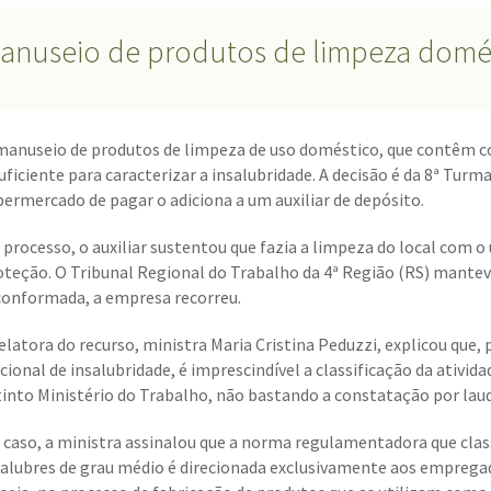
anuseio de produtos de limpeza domés
manuseio de produtos de limpeza de uso doméstico, que contêm c
suficiente para caracterizar a insalubridade. A decisão é da 8ª Tur
permercado de pagar o adiciona a um auxiliar de depósito.
 processo, o auxiliar sustentou que fazia a limpeza do local com
oteção. O Tribunal Regional do Trabalho da 4ª Região (RS) mante
conformada, a empresa recorreu.
relatora do recurso, ministra Maria Cristina Peduzzi, explicou que,
cional de insalubridade, é imprescindível a classificação da ativid
tinto Ministério do Trabalho, não bastando a constatação por laudo
 caso, a ministra assinalou que a norma regulamentadora que class
salubres de grau médio é direcionada exclusivamente aos emprega