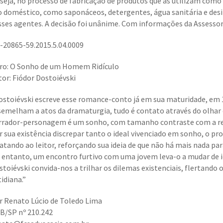
 seja, no processo de fabricação de produtos que as utilizam co
o doméstico, como saponáceos, detergentes, água sanitária e des
sses agentes. A decisão foi unânime. Com informações da Assessor
-20865-59.2015.5.04.0009
vro: O Sonho de um Homem Ridículo
tor: Fiódor Dostoiévski
ostoiévski escreve esse romance-conto já em sua maturidade, em 18
semelham a atos da dramaturgia, tudo é contato através do olhar d
rrador-personagem é um sonho, com tamanho contraste com a reali
r sua existência discrepar tanto o ideal vivenciado em sonho, o p
atando ao leitor, reforçando sua ideia de que não há mais nada para
 entanto, um encontro furtivo com uma jovem leva-o a mudar de id
stoiévski convida-nos a trilhar os dilemas existenciais, flertando 
idiana.”
r Renato Lúcio de Toledo Lima
B/SP nº 210.242