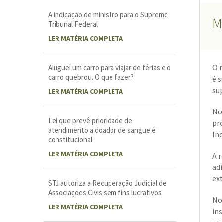
A indicação de ministro para o Supremo
M
Tribunal Federal
LER MATÉRIA COMPLETA
O 
Aluguei um carro para viajar de férias e o
carro quebrou. O que fazer?
é 
su
LER MATÉRIA COMPLETA
No
Lei que prevê prioridade de
pr
atendimento a doador de sangue é
In
constitucional
LER MATÉRIA COMPLETA
A 
adi
ex
STJ autoriza a Recuperação Judicial de
Associações Civis sem fins lucrativos
No
LER MATÉRIA COMPLETA
in