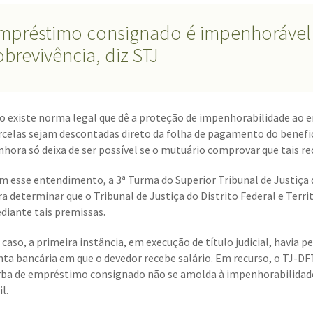
mpréstimo consignado é impenhorável 
obrevivência, diz STJ
o existe norma legal que dê a proteção de impenhorabilidade ao 
rcelas sejam descontadas direto da folha de pagamento do benefic
nhora só deixa de ser possível se o mutuário comprovar que tais re
m esse entendimento, a 3ª Turma do Superior Tribunal de Justiça 
ra determinar que o Tribunal de Justiça do Distrito Federal e Terri
diante tais premissas.
 caso, a primeira instância, em execução de título judicial, havia
nta bancária em que o devedor recebe salário. Em recurso, o TJ-
rba de empréstimo consignado não se amolda à impenhorabilidade 
il.