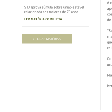
A 
STJ aprova súmula sobre união estável
ap
relacionada aos maiores de 70 anos
co
LER MATÉRIA COMPLETA
do
“S
ma
» TODAS MATÉRIAS
qu
rel
Co
un
Mat
ht