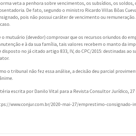
norma veta a penhora sobre vencimentos, os subsídios, os soldos, 
osentadoria. De fato, segundo o ministro Ricardo Villas Bôas Cue
nsignado, pois não possui caráter de vencimento ou remuneração. 
 caso.
e o mutuário (devedor) comprovar que os recursos oriundos do em
nutenção e à da sua família, tais valores recebem o manto da imp
e disposto no já citado artigo 833, IV, do CPC/2015: destinadas ao 
ator.
mo o tribunal não fez essa análise, a decisão deu parcial proviment
ânime.
éria escrita por Danilo Vital para a Revista Consultor Jurídico, 27
tps://www.conjur.com.br/2020-mai-27/emprestimo-consignado-i